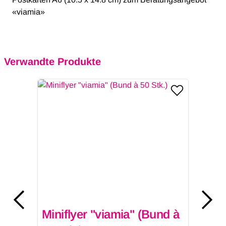
«viamia»
Verwandte Produkte
Miniflyer "viamia" (Bund à
V