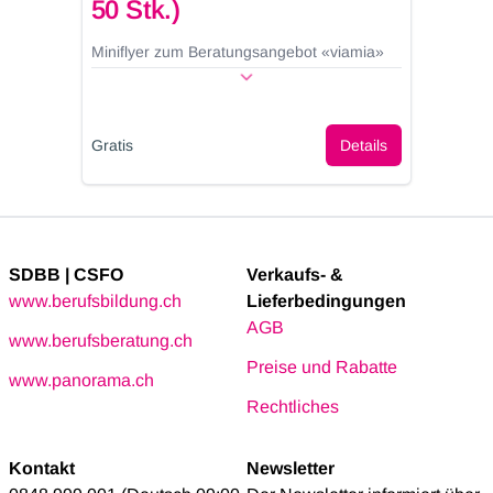
50 Stk.)
(
Miniflyer zum Beratungsangebot «viamia»
V
«
Gratis
Details
Gr
SDBB | CSFO
Verkaufs- &
www.berufsbildung.ch
Lieferbedingungen
AGB
www.berufsberatung.ch
Preise und Rabatte
www.panorama.ch
Rechtliches
Kontakt
Newsletter